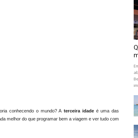
Q
m
Em
ab
Be
im
adoria conhecendo o mundo? A
terceira idade
é uma das
, nada melhor do que programar bem a viagem e ver tudo com