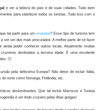
gal
e ver a beleza do país e de suas cidades. Tudo bem
mentos para satisfazer todos os turistas. Tudo isso com o
que tal partir para um
cruzeiro
? Esse tipo de turismo tem
ga a ser um dos mais procurados. A melhor parte de se fazer
e ainda poder conhecer outros locais. Atualmente muitas
cruzeiros destinados a terceira idade. É uma excelente
des. 🙂
são pela bélissima Europa? Não deixe de incluir Itália,
es do norte como Noruega, Finlândia, etc.
ísticos deslumbrantes. Que tal incluir Marrocos e Tunisia
ugestão é um lindo cruzeiro pelas ilhas gregas!
e atrai muitas pessoas da terceira idade e opções de locais