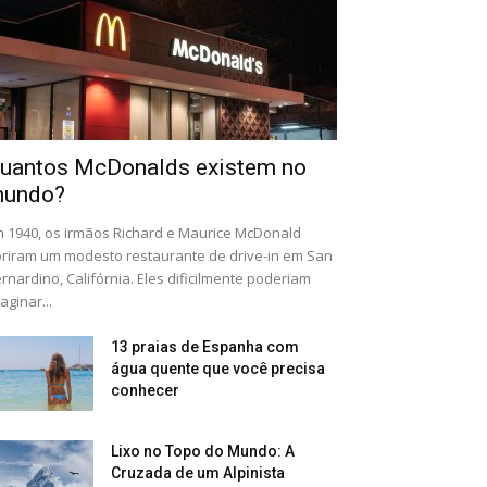
uantos McDonalds existem no
undo?
 1940, os irmãos Richard e Maurice McDonald
riram um modesto restaurante de drive-in em San
rnardino, Califórnia. Eles dificilmente poderiam
aginar...
13 praias de Espanha com
água quente que você precisa
conhecer
Lixo no Topo do Mundo: A
Cruzada de um Alpinista