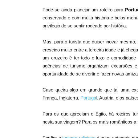
Pode-se ainda planejar um roteiro para
Portu
conservado e com muita história e belos monu
privilégio de se sentir rodeado por história.
Mas, para o turista que quiser inovar mesmo, 
crescido muito entre a terceira idade e já che
um cruzeiro é ter todo o luxo e comodidade 
agências de turismo organizam excursões e 
oportunidade de se divertir e fazer novas amiza
Caso queira algo em grande que tal uma excur
França, Inglaterra,
Portugal
, Austria, e os país
Para os que apreciam o Egito, há roteiros tur
nesta sua viagem? Para os mais românticos a s
Por fim o
turismo religioso
é outra categoria qu