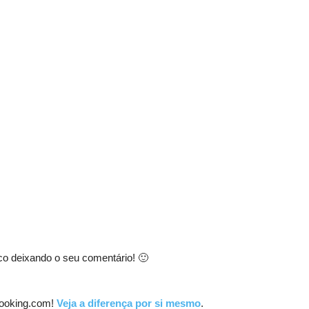
co deixando o seu comentário! 🙂
ooking.com!
Veja a diferença por si mesmo
.