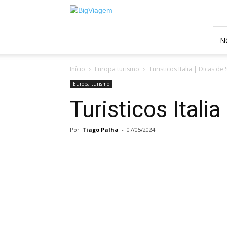
BigViagem
N
Início
Europa turismo
Turisticos Italia | Dicas de 
Europa turismo
Turisticos Italia
Por
Tiago Palha
-
07/05/2024