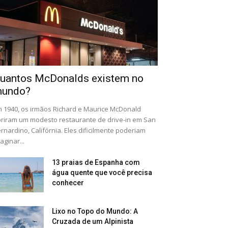
uantos McDonalds existem no
undo?
 1940, os irmãos Richard e Maurice McDonald
riram um modesto restaurante de drive-in em San
rnardino, Califórnia. Eles dificilmente poderiam
aginar...
13 praias de Espanha com
água quente que você precisa
conhecer
Lixo no Topo do Mundo: A
Cruzada de um Alpinista