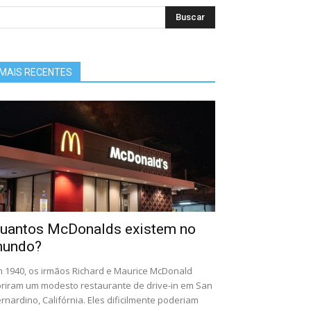
MAIS RECENTES
uantos McDonalds existem no
undo?
 1940, os irmãos Richard e Maurice McDonald
riram um modesto restaurante de drive-in em San
rnardino, Califórnia. Eles dificilmente poderiam