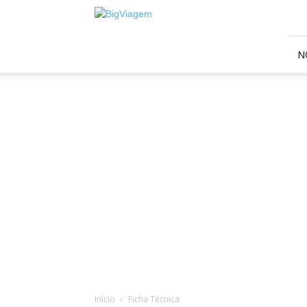
BigViagem
N
Início
Ficha Técnica