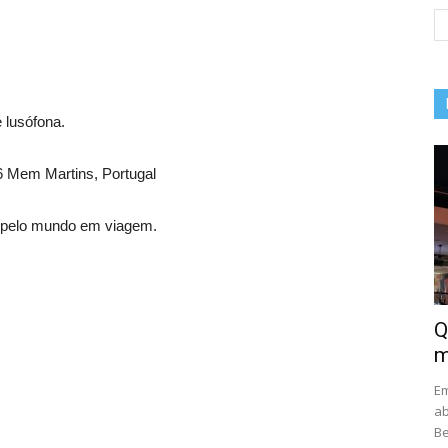
 lusófona.
 Mem Martins, Portugal
s pelo mundo em viagem.
Q
m
Em
ab
Be