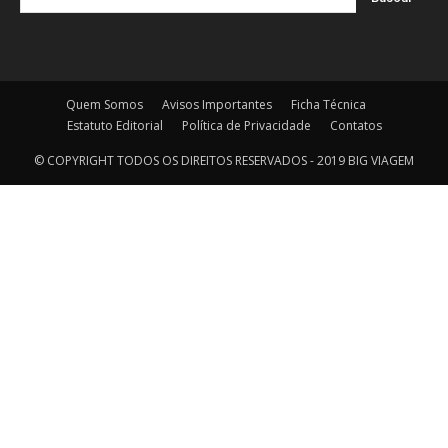
Quem Somos
Avisos Importantes
Ficha Técnica
Estatuto Editorial
Política de Privacidade
Contatos
© COPYRIGHT TODOS OS DIREITOS RESERVADOS - 2019 BIG VIAGEM