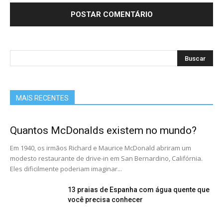
MAIS RECENTES
Quantos McDonalds existem no mundo?
Em 1940, os irmãos Richard e Maurice McDonald abriram um
modesto restaurante de drive-in em San Bernardino, Califórnia.
Eles dificilmente poderiam imaginar...
13 praias de Espanha com água quente que
você precisa conhecer