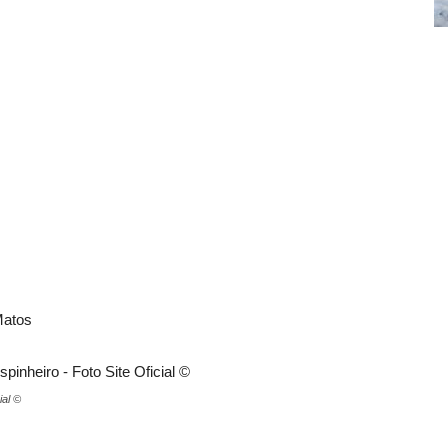
Matos
ial ©