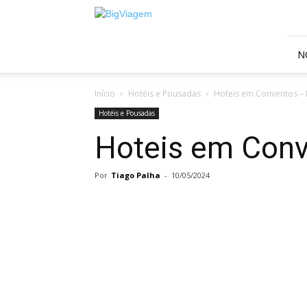
BigViagem
N
Início
Hotéis e Pousadas
Hoteis em Conventos – 
Hotéis e Pousadas
Hoteis em Conv
Por
Tiago Palha
-
10/05/2024