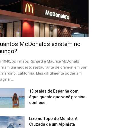
uantos McDonalds existem no
undo?
 1940, os irmãos Richard e Maurice McDonald
riram um modesto restaurante de drive-in em San
rnardino, Califórnia. Eles dificilmente poderiam
aginar...
13 praias de Espanha com
água quente que você precisa
conhecer
Lixo no Topo do Mundo: A
Cruzada de um Alpinista