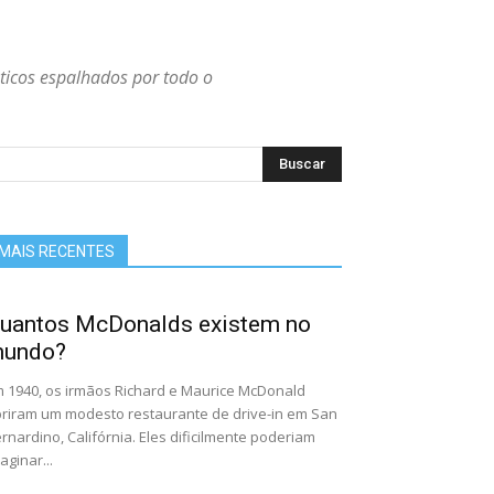
sticos espalhados por todo o
MAIS RECENTES
uantos McDonalds existem no
undo?
 1940, os irmãos Richard e Maurice McDonald
riram um modesto restaurante de drive-in em San
rnardino, Califórnia. Eles dificilmente poderiam
aginar...