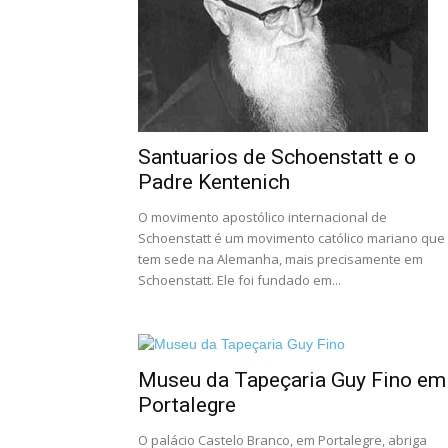
Santuarios de Schoenstatt e o
Padre Kentenich
O movimento apostólico internacional de
Schoenstatt é um movimento católico mariano que
tem sede na Alemanha, mais precisamente em
Schoenstatt. Ele foi fundado em...
Museu da Tapeçaria Guy Fino em
Portalegre
O palácio Castelo Branco, em Portalegre, abriga