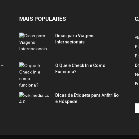
MAIS POPULARES
C
Dicas para Viagens
Vi
Internacionais
Po
Po
Br
 –
O Que é Check In e Como
Funciona?
No
E
Dicas de Etiqueta para Anfitrião
e Hóspede