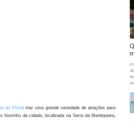
Q
m
Em
ab
Be
im
io do Pinhal
traz uma grande variedade de atrações para
o friozinho da cidade, localizada na Serra da Mantiqueira,