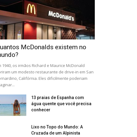
uantos McDonalds existem no
undo?
 1940, os irmãos Richard e Maurice McDonald
riram um modesto restaurante de drive-in em San
rnardino, Califórnia. Eles dificilmente poderiam
aginar...
13 praias de Espanha com
água quente que você precisa
conhecer
Lixo no Topo do Mundo: A
Cruzada de um Alpinista