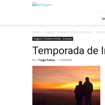
BigViagem
N
Início
Viagens, Turismo e Férias - Diversos
Tempor
Viagens, Turismo e Férias - Diversos
Temporada de In
Por
Tiago Palha
-
11/05/2024