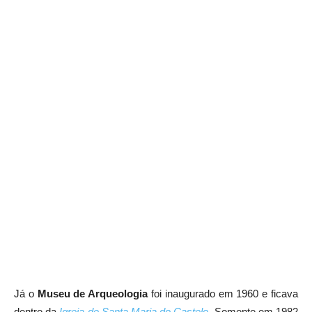
Já o
Museu de Arqueologia
foi inaugurado em 1960 e ficava
dentro da
Igreja de Santa Maria do Castelo
. Somente em 1982