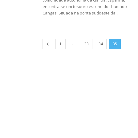
comunidade autônoma da Galícia, Espanha,
encontra-se um tesouro escondido chamado
Cangas. Situada na ponta sudoeste da...
...
1
33
34
35