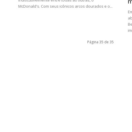
indiscutivelmente entre todas as outras, o
m
McDonald's. Com seus icônicos arcos dourados e o...
Em
ab
Be
im
Página 35 de 35