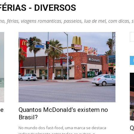
FÉRIAS - DIVERSOS
, férias, viagens romanticas, passeios, lua de mel, com dicas, s
ue
Quantos McDonald’s existem no
Brasil?
Q
No mundo dos fast-food, uma marca se destaca