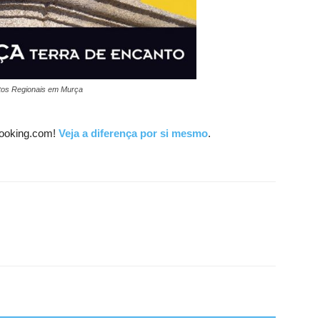
utos Regionais em Murça
ooking.com!
Veja a diferença por si mesmo
.