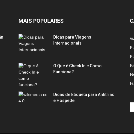
MAIS POPULARES
C
án
Dicas para Viagens
Vi
Internacionais
Po
Po
Br
O Que é Check In e Como
Funciona?
No
E
Dicas de Etiqueta para Anfitrião
e Hóspede