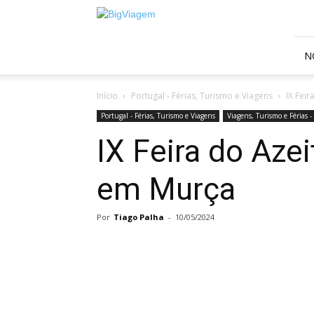
BigViagem
N
Início
Portugal - Férias, Turismo e Viagens
IX Fei
Portugal - Férias, Turismo e Viagens
Viagens, Turismo e Férias -
IX Feira do Aze
em Murça
Por
Tiago Palha
-
10/05/2024