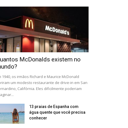
uantos McDonalds existem no
undo?
 1940, os irmãos Richard e Maurice McDonald
riram um modesto restaurante de drive-in em San
rnardino, Califórnia. Eles dificilmente poderiam
aginar...
13 praias de Espanha com
água quente que você precisa
conhecer