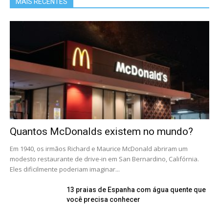
MAIS RECENTES
Quantos McDonalds existem no mundo?
Em 1940, os irmãos Richard e Maurice McDonald abriram um
modesto restaurante de drive-in em San Bernardino, Califórnia.
Eles dificilmente poderiam imaginar...
13 praias de Espanha com água quente que
você precisa conhecer