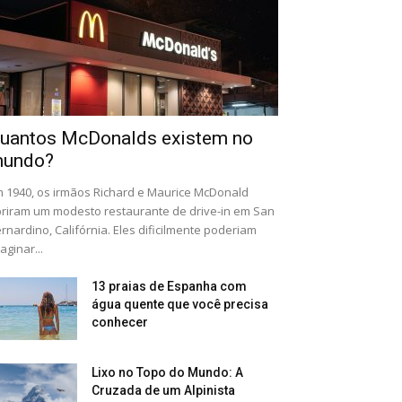
uantos McDonalds existem no
undo?
 1940, os irmãos Richard e Maurice McDonald
riram um modesto restaurante de drive-in em San
rnardino, Califórnia. Eles dificilmente poderiam
aginar...
13 praias de Espanha com
água quente que você precisa
conhecer
Lixo no Topo do Mundo: A
Cruzada de um Alpinista