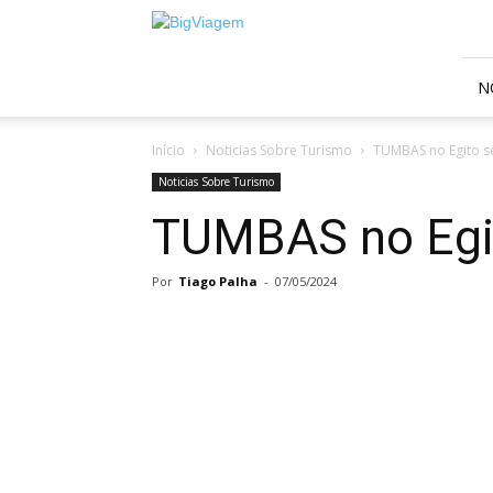
BigViagem
N
Início
Noticias Sobre Turismo
TUMBAS no Egito se
Noticias Sobre Turismo
TUMBAS no Egito
Por
Tiago Palha
-
07/05/2024