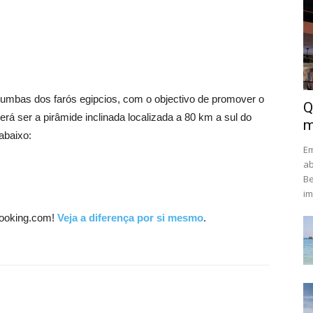
 tumbas dos farós egipcios, com o objectivo de promover o
Q
erá ser a pirâmide inclinada localizada a 80 km a sul do
m
 abaixo:
Em
ab
Be
im
ooking.com!
Veja a diferença por si mesmo
.