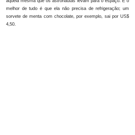
aquela mesma que os astronautas levam para o espaço. E o
melhor de tudo é que ela não precisa de refrigeração; um
sorvete de menta com chocolate, por exemplo, sai por US$
4,50.