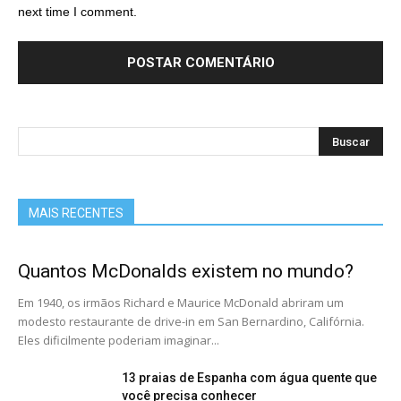
next time I comment.
MAIS RECENTES
Quantos McDonalds existem no mundo?
Em 1940, os irmãos Richard e Maurice McDonald abriram um
modesto restaurante de drive-in em San Bernardino, Califórnia.
Eles dificilmente poderiam imaginar...
13 praias de Espanha com água quente que
você precisa conhecer