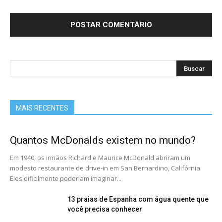
MAIS RECENTES
Quantos McDonalds existem no mundo?
Em 1940, os irmãos Richard e Maurice McDonald abriram um
modesto restaurante de drive-in em San Bernardino, Califórnia.
Eles dificilmente poderiam imaginar...
13 praias de Espanha com água quente que
você precisa conhecer