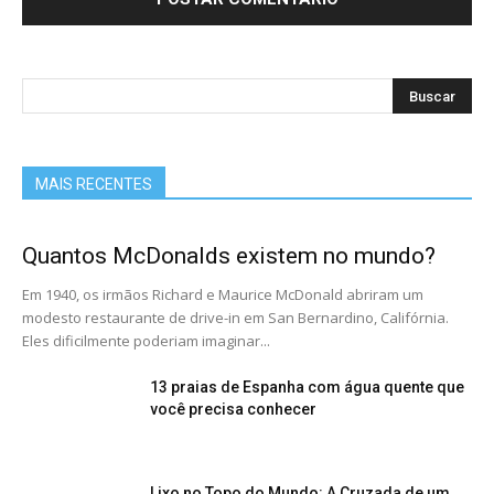
MAIS RECENTES
Quantos McDonalds existem no mundo?
Em 1940, os irmãos Richard e Maurice McDonald abriram um
modesto restaurante de drive-in em San Bernardino, Califórnia.
Eles dificilmente poderiam imaginar...
13 praias de Espanha com água quente que
você precisa conhecer
Lixo no Topo do Mundo: A Cruzada de um