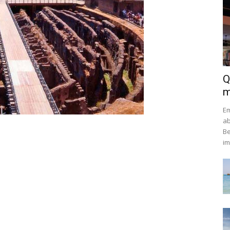
Q
m
Em
ab
Be
im