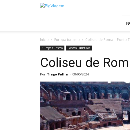
BigViagem
N
Início
Europa turismo
Coliseu de Roma | Ponto Tu
Europa turismo
Pontos Turísticos
Coliseu de Roma
Por
Tiago Palha
-
08/05/2024