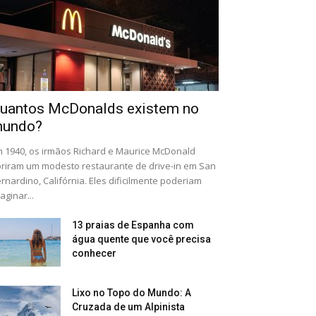
uantos McDonalds existem no
undo?
 1940, os irmãos Richard e Maurice McDonald
riram um modesto restaurante de drive-in em San
rnardino, Califórnia. Eles dificilmente poderiam
aginar...
13 praias de Espanha com
água quente que você precisa
conhecer
Lixo no Topo do Mundo: A
Cruzada de um Alpinista