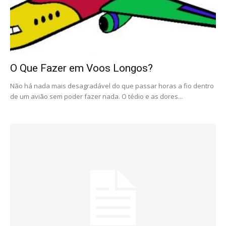
O Que Fazer em Voos Longos?
Não há nada mais desagradável do que passar horas a fio dentro
de um avião sem poder fazer nada. O tédio e as dores...