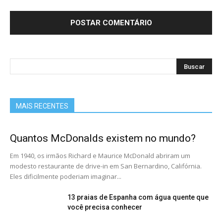
MAIS RECENTES
Quantos McDonalds existem no mundo?
Em 1940, os irmãos Richard e Maurice McDonald abriram um
modesto restaurante de drive-in em San Bernardino, Califórnia.
Eles dificilmente poderiam imaginar...
13 praias de Espanha com água quente que
você precisa conhecer