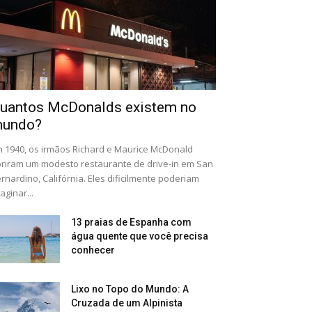
uantos McDonalds existem no
undo?
 1940, os irmãos Richard e Maurice McDonald
riram um modesto restaurante de drive-in em San
rnardino, Califórnia. Eles dificilmente poderiam
aginar...
13 praias de Espanha com
água quente que você precisa
conhecer
Lixo no Topo do Mundo: A
Cruzada de um Alpinista