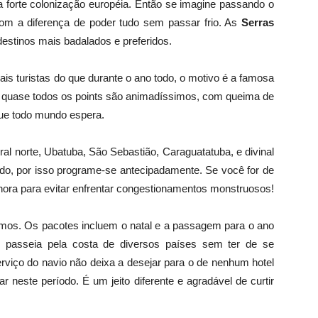
 da forte colonização européia. Então se imagine passando o
om a diferença de poder tudo sem passar frio. As
Serras
estinos mais badalados e preferidos.
s turistas do que durante o ano todo, o motivo é a famosa
, quase todos os points são animadíssimos, com queima de
 que todo mundo espera.
ral norte, Ubatuba, São Sebastião, Caraguatatuba, e divinal
rrido, por isso programe-se antecipadamente. Se você for de
 hora para evitar enfrentar congestionamentos monstruosos!
mos. Os pacotes incluem o natal e a passagem para o ano
ê passeia pela costa de diversos países sem ter de se
iço do navio não deixa a desejar para o de nenhum hotel
 neste período. É um jeito diferente e agradável de curtir