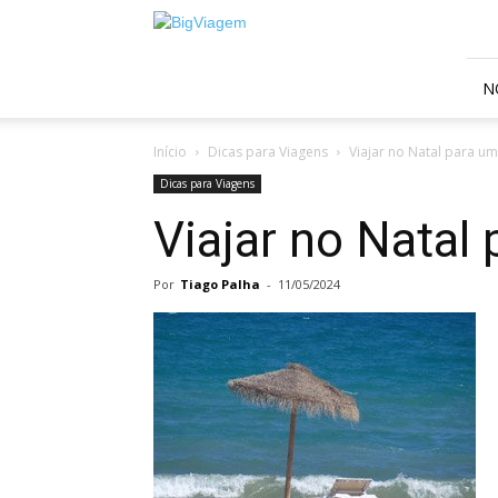
BigViagem
N
Início
Dicas para Viagens
Viajar no Natal para u
Dicas para Viagens
Viajar no Natal
Por
Tiago Palha
-
11/05/2024