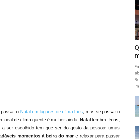
Q
m
Em
ab
Be
im
 passar o
Natal em lugares de clima frios
, mas se passar o
m local de clima quente é melhor ainda.
Natal
lembra férias,
no a ser escolhido tem que ser do gosto da pessoa; umas
adáveis momentos à beira do mar
e relaxar para passar