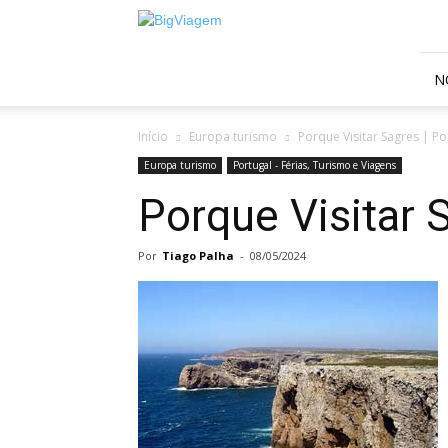
BigViagem
N
Início
Europa turismo
Porque Visitar Sagres | Po
Europa turismo
Portugal - Férias, Turismo e Viagens
Porque Visitar 
Por
Tiago Palha
-
08/05/2024