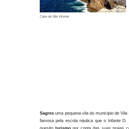
Cabo de São Vicente
Sagres
uma pequena vila do municipio de Vila d
famosa pela escola náutica que o Infante D.
quesito
turismo
por conta das suas praias c