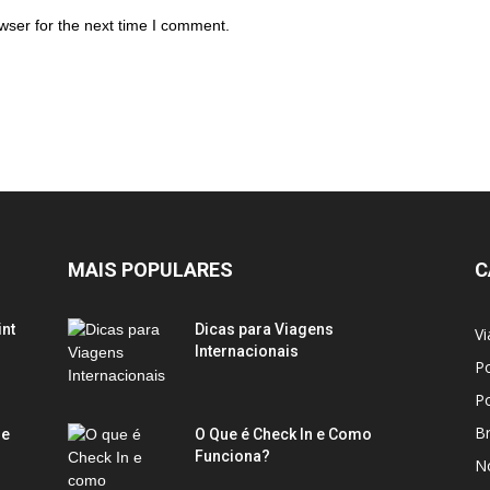
wser for the next time I comment.
MAIS POPULARES
C
int
Dicas para Viagens
Vi
Internacionais
Po
Po
Br
de
O Que é Check In e Como
Funciona?
No