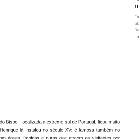
m
Em
ab
Be
im
o Bispo, localizada a extremo sul de Portugal, ficou muito
 Henrique lá instalou no século XV; é famosa também no
om águas límpidas e puras que atraem os visitantes por