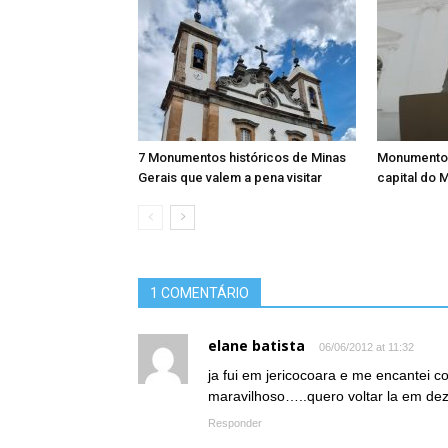
7 Monumentos históricos de Minas
Monumentos 
Gerais que valem a pena visitar
capital do 
1 COMENTÁRIO
elane batista
06/06/2012 at 11:32
ja fui em jericocoara e me encantei c
maravilhoso…..quero voltar la em d
Responder