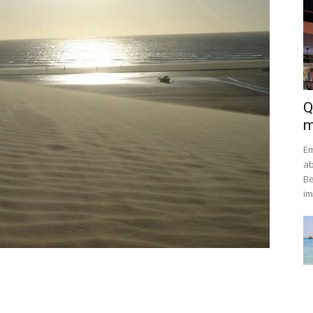
Q
m
Em
ab
Be
im