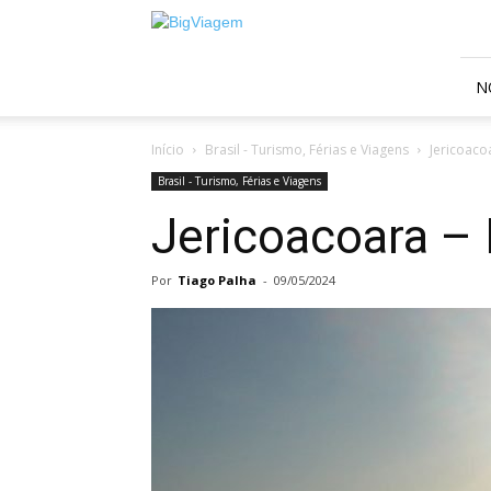
BigViagem
N
Início
Brasil - Turismo, Férias e Viagens
Jericoaco
Brasil - Turismo, Férias e Viagens
Jericoacoara –
Por
Tiago Palha
-
09/05/2024