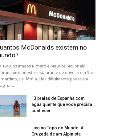
uantos McDonalds existem no
undo?
 1940, os irmãos Richard e Maurice McDonald
riram um modesto restaurante de drive-in em San
rnardino, Califórnia. Eles dificilmente poderiam
aginar...
13 praias de Espanha com
água quente que você precisa
conhecer
Lixo no Topo do Mundo: A
Cruzada de um Alpinista