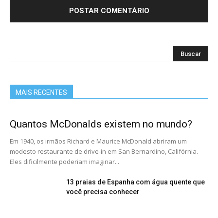
MAIS RECENTES
Quantos McDonalds existem no mundo?
Em 1940, os irmãos Richard e Maurice McDonald abriram um
modesto restaurante de drive-in em San Bernardino, Califórnia.
Eles dificilmente poderiam imaginar...
13 praias de Espanha com água quente que
você precisa conhecer