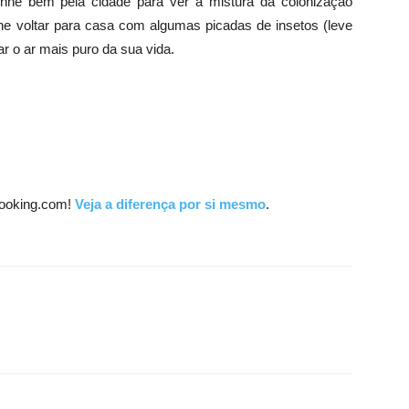
inhe bem pela cidade para ver a mistura da colonização
he voltar para casa com algumas picadas de insetos (leve
ar o ar mais puro da sua vida.
ooking.com!
Veja a diferença por si mesmo
.