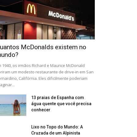
uantos McDonalds existem no
undo?
 1940, os irmãos Richard e Maurice McDonald
riram um modesto restaurante de drive-in em San
rnardino, Califórnia. Eles dificilmente poderiam
aginar...
13 praias de Espanha com
água quente que você precisa
conhecer
Lixo no Topo do Mundo: A
Cruzada de um Alpinista