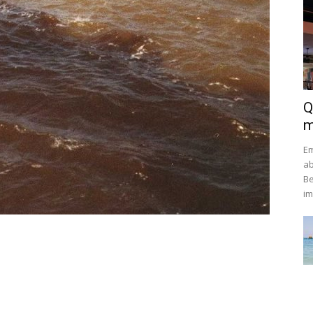
Q
m
Em
ab
Be
im