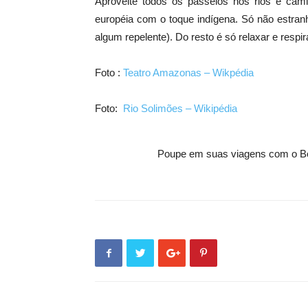
Aproveite todos os passeios nos rios e cam
européia com o toque indígena. Só não estran
algum repelente). Do resto é só relaxar e respir
Foto :
Teatro Amazonas – Wikpédia
Foto:
Rio Solimões – Wikipédia
Poupe em suas viagens com o B