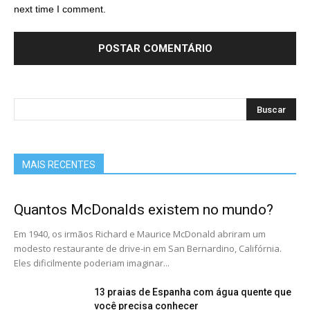
next time I comment.
MAIS RECENTES
Quantos McDonalds existem no mundo?
Em 1940, os irmãos Richard e Maurice McDonald abriram um
modesto restaurante de drive-in em San Bernardino, Califórnia.
Eles dificilmente poderiam imaginar...
13 praias de Espanha com água quente que
você precisa conhecer