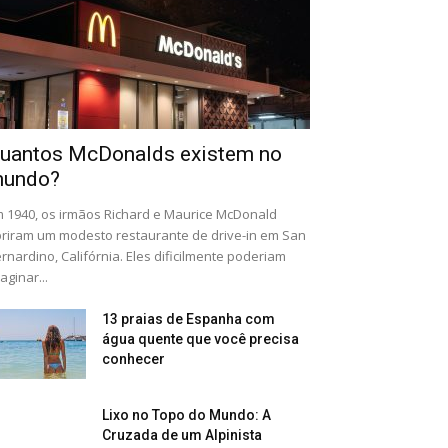
uantos McDonalds existem no
undo?
 1940, os irmãos Richard e Maurice McDonald
riram um modesto restaurante de drive-in em San
rnardino, Califórnia. Eles dificilmente poderiam
aginar...
13 praias de Espanha com
água quente que você precisa
conhecer
Lixo no Topo do Mundo: A
Cruzada de um Alpinista