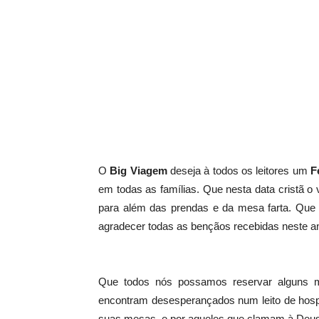
O
Big Viagem
deseja à todos os leitores um
F
em todas as famílias. Que nesta data cristã o
para além das prendas e da mesa farta. Que
agradecer todas as bençãos recebidas neste an
Que todos nós possamos reservar alguns mi
encontram desesperançados num leito de hospi
suas mesas, e por aqueles que clamam à Deus 