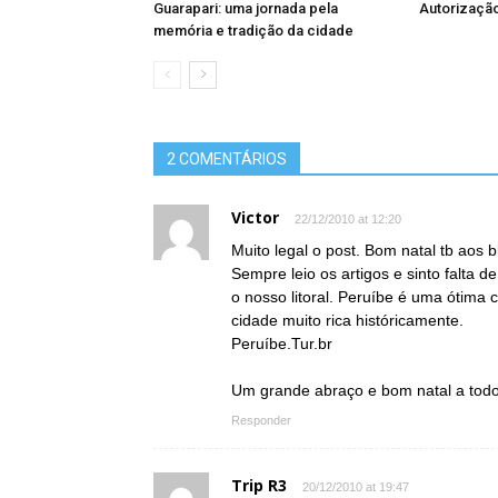
Guarapari: uma jornada pela
Autorizaçã
memória e tradição da cidade
2 COMENTÁRIOS
Victor
22/12/2010 at 12:20
Muito legal o post. Bom natal tb aos
Sempre leio os artigos e sinto falta d
o nosso litoral. Peruíbe é uma ótima 
cidade muito rica históricamente.
Peruíbe.Tur.br
Um grande abraço e bom natal a tod
Responder
Trip R3
20/12/2010 at 19:47