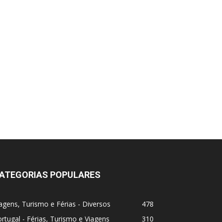
ATEGORIAS POPULARES
agens, Turismo e Férias - Diversos
478
rtugal - Férias, Turismo e Viagens
310