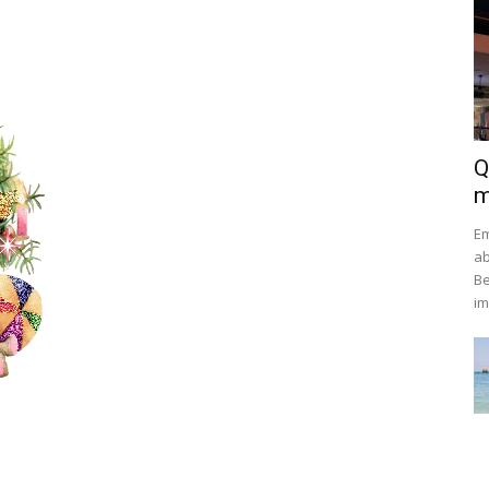
Q
m
Em
ab
Be
im