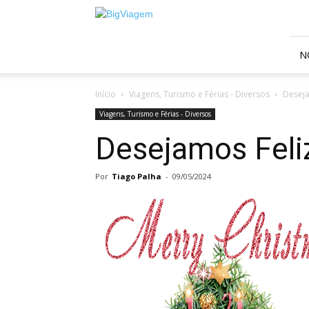
BigViagem
N
Início
Viagens, Turismo e Férias - Diversos
Deseja
Viagens, Turismo e Férias - Diversos
Desejamos Feliz
Por
Tiago Palha
-
09/05/2024