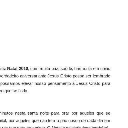
eliz Natal 2010
, com muita paz, saúde, harmonia em união
 verdadeiro aniversariante Jesus Cristo possa ser lembrado
 possamos elevar nosso pensamento à Jesus Cristo para
o que se finda.
nutos nesta santa noite para orar por aqueles que se
tal, por aqueles que não tem o pão nosso de cada dia em
um teto para se abrigar. O Natal é solidariedade também!